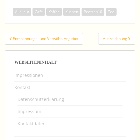
AlleLeut
Café
Kaffee
Kuchen
Peetzen10
Tee
Beitragsnavigation
Entspannungs- und Verwöhn-Angebot
Auszeichnung
WEBSEITENINHALT
Impressionen
Kontakt
Datenschutzerklärung
Impressum
Kontaktdaten