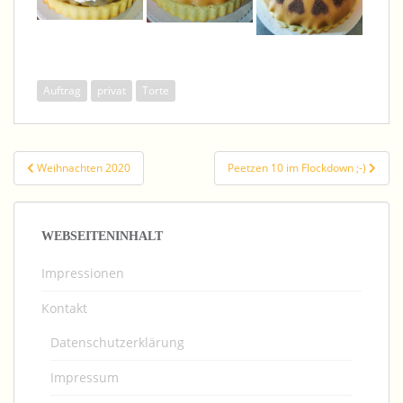
Auftrag
privat
Torte
Beitragsnavigation
Weihnachten 2020
Peetzen 10 im Flockdown ;-)
WEBSEITENINHALT
Impressionen
Kontakt
Datenschutzerklärung
Impressum