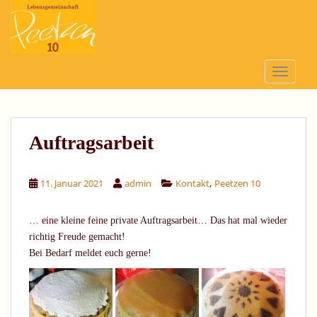
S
k
i
p
t
TOGGLE
o
m
a
i
Auftragsarbeit
n
c
,
11. Januar 2021
admin
Kontakt
Peetzen 10
o
n
t
… eine kleine feine private Auftragsarbeit… Das hat mal wieder
e
richtig Freude gemacht!
n
Bei Bedarf meldet euch gerne!
t